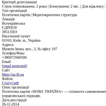
Критерії делегування
Строк повноважень: 2 роки
|
Блокування: 2 міс.
|
Для відклику:
Тип організації
Політична партія | Меритократична структура
Локація
Всеукраїнська
ЄДРПОУ
39513503
Населений пункт
01010, Київ, м., Україна
Адреса
Мазепи Івана, вул., 3, № офісу 197
Телефон/Факс
+380972940506
Email
[email protected]
Сайт
https://ua.fb.ua
Файли
Статут.pdf
Опис організації
Політична партія «НОВА УКРАЇНА» — спільнота самовизначени
управлінських підходів.
Дата реєстрації
26-11-2014