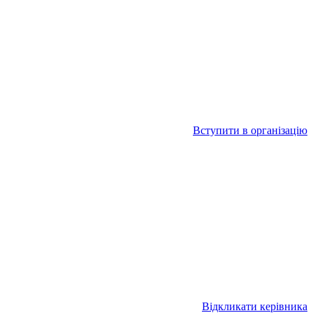
Вступити в організацію
Відкликати керівника